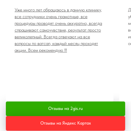
Уже много лет обращаюсь в данную клинику,
Д
все сотрудники очень грамотные, все
у
процедуры проводят очень аккуратно, всегда
м
спрашивают самочувствие, результат просто
в
великолепный. Всегда отвечают на все
и
вопросы по ватсап, каждый месяц проходят
о
акции. Всем рекомендую !!!
Отзывы на 2gis.ru
Отзывы на Яндекс Картах