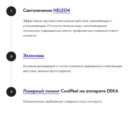
Светолечение
HELEO4
Эффективное противоспалительное действие, заживляющее и
успокаивающее. Истинное лечение кожи, самоликвидация
пигментных поврежденных клеток, профилактика появления нового
пигмента.
Экзосомы
Активная регенерация и синтез коллагена, выраженное осветляющее
действие, лечение фотостарения
Лазерный пилинг
CoolPeel на аппарате DEKA
Механическое «выбивание» поверхностного пигмента