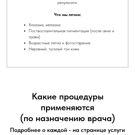
результата.
Что мы лечим:
Хлоазма, мелазма
Поствоспалительная пигментация (после акне и
травм)
Возрастные пятна и фотостарение
Неровный, тусклый тон кожи
Какие процедуры
применяются
(по назначению врача)
Подробнее о каждой - на странице услуги