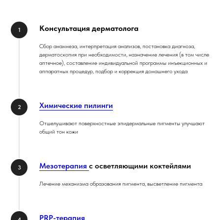
Консультация дерматолога
Сбор анамнеза, интерпретация анализов, постановка диагноза,
дерматоскопия при необходимости, назначение лечения (в том числе
аптечное), составление индивидуальной программы инъекционных и
аппаратных процедур, подбор и коррекция домашнего ухода
Химические пилинги
Отшелушивают поверхностные эпидермальные пигменты улучшают
общий тон кожи
Мезотерапия
с осветляющими коктейлями
Лечение механизма образования пигмента, высветление пигмента
PRP-терапия