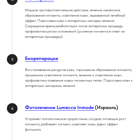
Мощное противоспалительное действие, лечение механизма
образования пигмента, осветление кожи , выраженный лечебный
эффект. Подготовка кожи к аппаратным методам лечения.
Сокращение время реабилитации после аппаратных процедур,
профилактика риска осложнений (усиление пигмента в ответ на
аппаратные процедуры)
Биорепарация
Восстанавление ресурсов кожи, торможение образование пигмента,
прицельное осветление пигмента, лечение и осветление кожи ,
профилактика появления новых пигментных пятен. Подготовка кожи к
аппаратным методикам лечения
Фотолечение Lumeсс
a
Inmode
(Израиль)
Устраняет патологическое прорастание сосудов, питающих рост
пигмента, разбивает пигмент, осветляет кожи, дарит эффект
фотошопа