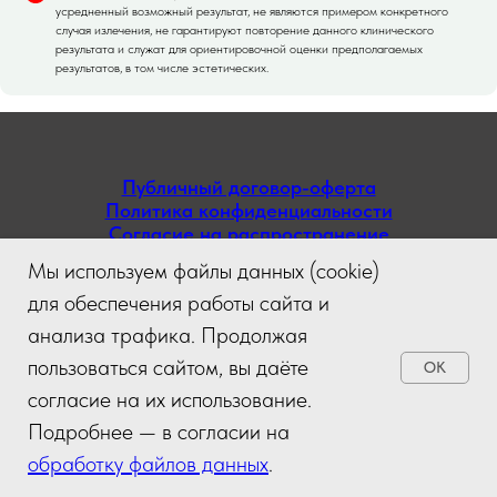
усредненный возможный результат, не являются примером конкретного
случая излечения, не гарантируют повторение данного клинического
результата и служат для ориентировочной оценки предполагаемых
результатов, в том числе эстетических.
Публичный договор-оферта
Политика конфиденциальности
Согласие на распространение
Согласие на обработку файлов данных (cookie)
Мы используем файлы данных (cookie)
для обеспечения работы сайта и
ИМЕЮТСЯ ПРОТИВОПОКАЗАНИЯ.
НЕОБХОДИМА КОНСУЛЬТАЦИЯ СПЕЦИАЛИСТА
анализа трафика. Продолжая
пользоваться сайтом, вы даёте
OK
согласие на их использование.
Подробнее — в согласии на
обработку файлов данных
.