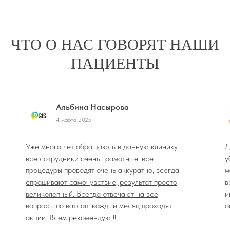
ЧТО О НАС ГОВОРЯТ НАШИ
ПАЦИЕНТЫ
Альбина Насырова
4 марта 2025
Уже много лет обращаюсь в данную клинику,
Д
все сотрудники очень грамотные, все
у
процедуры проводят очень аккуратно, всегда
м
спрашивают самочувствие, результат просто
в
великолепный. Всегда отвечают на все
и
вопросы по ватсап, каждый месяц проходят
о
акции. Всем рекомендую !!!