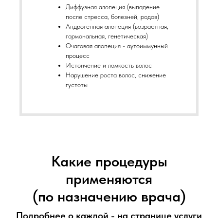
Диффузная алопеция (выпадение
после стресса, болезней, родов)
Андрогенная алопеция (возрастная,
гормональная, генетическая)
Очаговая алопеция - аутоиммунный
процесс
Истончение и ломкость волос
Нарушение роста волос, снижение
густоты
Какие процедуры
применяются
(по назначению врача)
Подробнее о каждой - на странице услуги