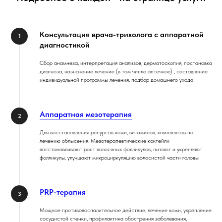
Консультация врача-трихолога с аппаратной
диагностикой
Сбор анамнеза, интерпретация анализов, дерматоскопия, постановка
диагноза, назначение лечение (в том числе аптечное) , составление
индивидуальной программы лечения, подбор домашнего ухода
Аппаратная мезотерапия
Для восстановления ресурсов кожи, витаминов, комплексов по
лечению облысения. Мезотерапевтические коктейли
восстанавливают рост волосяных фолликулов, питают и укрепляют
фолликулы, улучшают микроциркуляцию волосистой части головы
PRP-терапия
Мощное противовоспалительное действие, лечение кожи, укрепление
сосудистой стенки, профилактика обострения заболевания,