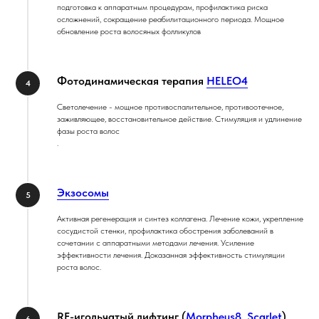
подготовка к аппаратным процедурам, профилактика риска
осложнений, сокращение реабилитационного периода. Мощное
обновление роста волосяных фолликулов
Фотодинамическая терапия
HELEO4
Светолечение - мощное противоспалительное, противоотечное,
заживляющее, восстановительное действие. Стимуляция и удлинение
фазы роста волос
.
Экзосомы
Активная регенерация и синтез коллагена. Лечение кожи, укрепление
сосудистой стенки, профилактика обострения заболеваний в
сочетании с аппаратными методами лечения. Усиление
эффективности лечения. Доказанная эффективность стимуляции
роста волос.
RF-игольчатый лифтинг (
Morpheus8
,
Scarlet
)