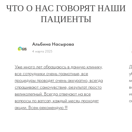
ЧТО О НАС ГОВОРЯТ НАШИ
ПАЦИЕНТЫ
Альбина Насырова
4 марта 2025
Уже много лет обращаюсь в данную клинику,
Д
все сотрудники очень грамотные, все
у
процедуры проводят очень аккуратно, всегда
м
спрашивают самочувствие, результат просто
в
великолепный. Всегда отвечают на все
и
вопросы по ватсап, каждый месяц проходят
о
акции. Всем рекомендую !!!