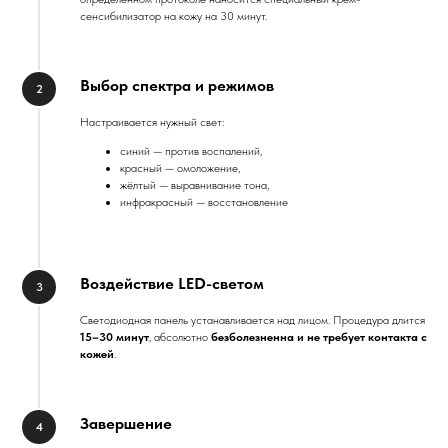
сенсибилизатор на кожу на 30 минут.
Выбор спектра и режимов
Настраивается нужный свет:
синий — против воспалений,
красный — омоложение,
жёлтый — выравнивание тона,
инфракрасный — восстановление
Воздействие LED-светом
Светодиодная панель устанавливается над лицом. Процедура длится
15–30 минут
, абсолютно
безболезненна и не требует контакта с
кожей
.
Завершение