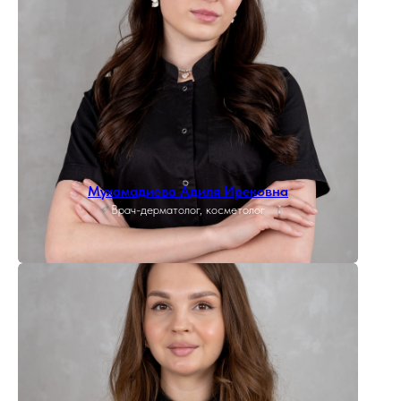
Мухамадиева Адиля Ирековна
Врач-дерматолог, косметолог