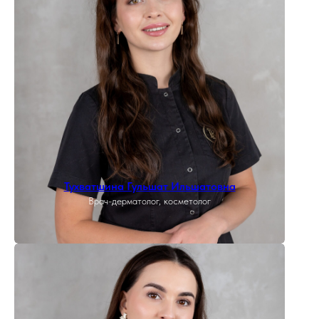
Тухватшина Гульшат Ильшатовна
Врач-дерматолог, косметолог