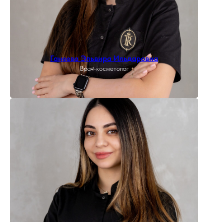
Ганеева Эльвира Ильдаровна
Врач-косметолог