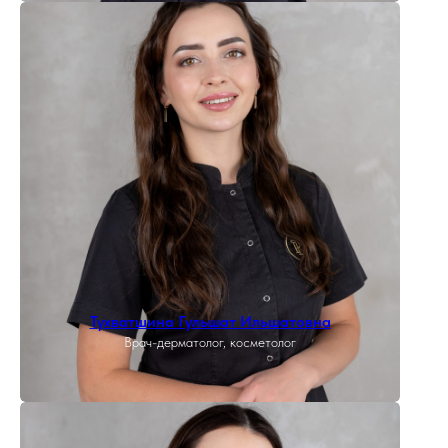
Тухватшина Гульшат Ильшатовна
Врач-дерматолог, косметолог