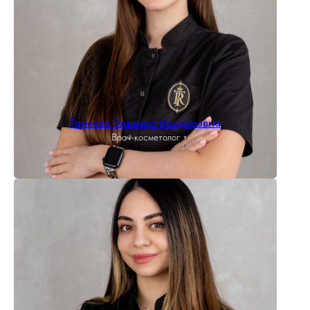
Ганеева Эльвира Ильдаровна
Врач-косметолог