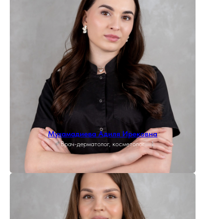
Мухамадиева Адиля Ирековна
Врач-дерматолог, косметолог