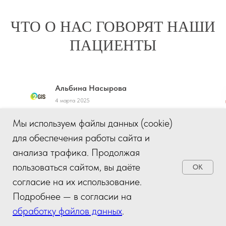
ЧТО О НАС ГОВОРЯТ НАШИ
ПАЦИЕНТЫ
Альбина Насырова
4 марта 2025
Мы используем файлы данных (cookie)
Уже много лет обращаюсь в данную клинику,
Д
для обеспечения работы сайта и
все сотрудники очень грамотные, все
у
процедуры проводят очень аккуратно, всегда
м
анализа трафика. Продолжая
спрашивают самочувствие, результат просто
в
пользоваться сайтом, вы даёте
OK
великолепный. Всегда отвечают на все
и
согласие на их использование.
вопросы по ватсап, каждый месяц проходят
о
Подробнее — в согласии на
акции. Всем рекомендую !!!
обработку файлов данных
.