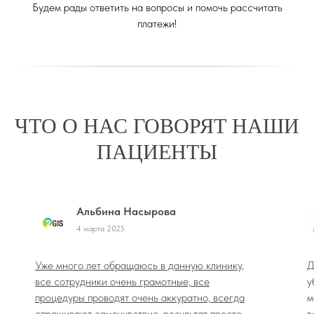
Будем рады ответить на вопросы и помочь рассчитать
платежи!
ЧТО О НАС ГОВОРЯТ НАШИ
ПАЦИЕНТЫ
Альбина Насырова
4 марта 2025
Уже много лет обращаюсь в данную клинику,
Д
все сотрудники очень грамотные, все
у
процедуры проводят очень аккуратно, всегда
м
спрашивают самочувствие, результат просто
в