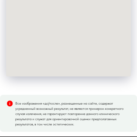
Все изображения «до/после», размещенные на сайте, содержат
усредненный возможный результат, не являются примером конкретного
случая излечения, не гарантируют повторение данного клинического
результата и служат для ориентировочной оценки предполагаемых
результатов, в том числе эстетических.