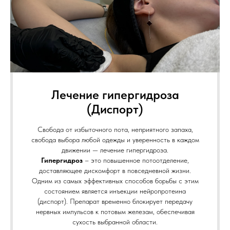
Лечение гипергидроза
(Диспорт)
Свобода от избыточного пота, неприятного запаха,
свобода выбора любой одежды и уверенность в каждом
движении — лечение гипергидроза.
Гипергидроз
– это повышенное потоотделение,
доставляющее дискомфорт в повседневной жизни.
Одним из самых эффективных способов борьбы с этим
состоянием является инъекции нейропротеина
(диспорт). Препарат временно блокирует передачу
нервных импульсов к потовым железам, обеспечивая
сухость выбранной области.