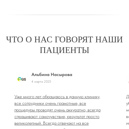
ЧТО О НАС ГОВОРЯТ НАШИ
ПАЦИЕНТЫ
Альбина Насырова
4 марта 2025
Уже много лет обращаюсь в данную клинику,
Д
все сотрудники очень грамотные, все
у
процедуры проводят очень аккуратно, всегда
м
спрашивают самочувствие, результат просто
в
великолепный. Всегда отвечают на все
и