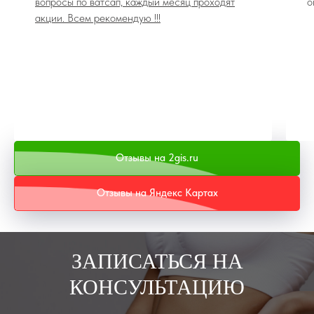
вопросы по ватсап, каждый месяц проходят
о
акции. Всем рекомендую !!!
Отзывы на 2gis.ru
Отзывы на Яндекс Картах
ЗАПИСАТЬСЯ НА
КОНСУЛЬТАЦИЮ