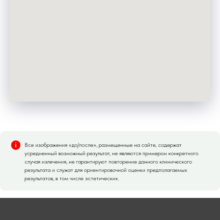
Все изображения «до/после», размещенные на сайте, содержат
усредненный возможный результат, не являются примером конкретного
случая излечения, не гарантируют повторение данного клинического
результата и служат для ориентировочной оценки предполагаемых
результатов, в том числе эстетических.