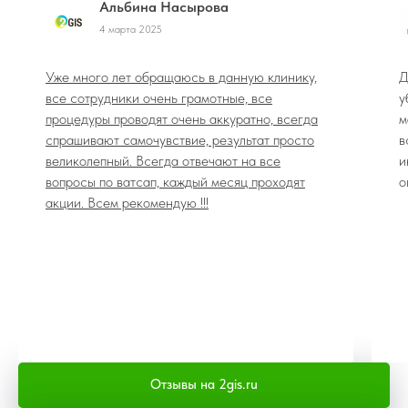
Альбина Насырова
4 марта 2025
Уже много лет обращаюсь в данную клинику,
Д
все сотрудники очень грамотные, все
у
процедуры проводят очень аккуратно, всегда
м
спрашивают самочувствие, результат просто
в
великолепный. Всегда отвечают на все
и
вопросы по ватсап, каждый месяц проходят
о
акции. Всем рекомендую !!!
Отзывы на 2gis.ru