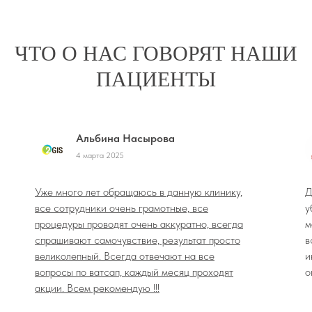
ЧТО О НАС ГОВОРЯТ НАШИ
ПАЦИЕНТЫ
Альбина Насырова
4 марта 2025
Уже много лет обращаюсь в данную клинику,
Д
все сотрудники очень грамотные, все
у
процедуры проводят очень аккуратно, всегда
м
спрашивают самочувствие, результат просто
в
великолепный. Всегда отвечают на все
и
вопросы по ватсап, каждый месяц проходят
о
акции. Всем рекомендую !!!