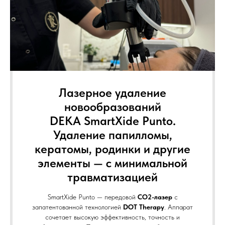
Лазерное удаление
новообразований
DEKA SmartXide Punto
.
Удаление папилломы,
кератомы, родинки и другие
элементы — с минимальной
травматизацией
SmartXide Punto — передовой
CO2-лазер
с
запатентованной технологией
DOT Therapy
. Аппарат
сочетает высокую эффективность, точность и