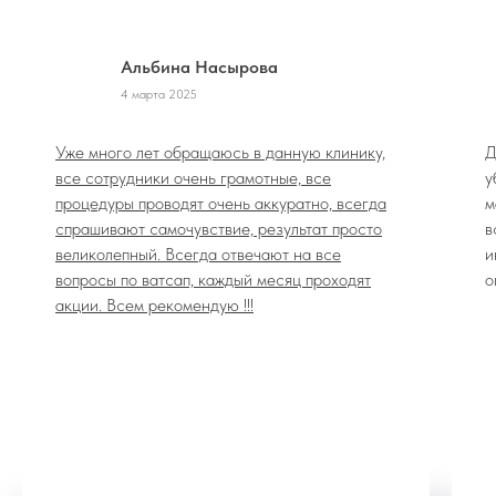
Альбина Насырова
4 марта 2025
Уже много лет обращаюсь в данную клинику,
Д
все сотрудники очень грамотные, все
у
процедуры проводят очень аккуратно, всегда
м
спрашивают самочувствие, результат просто
в
великолепный. Всегда отвечают на все
и
вопросы по ватсап, каждый месяц проходят
о
акции. Всем рекомендую !!!