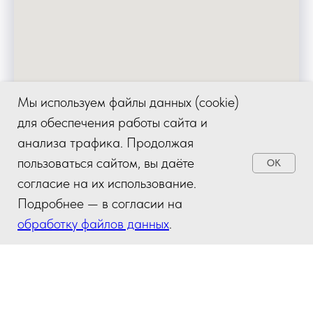
Мы используем файлы данных (cookie)
для обеспечения работы сайта и
анализа трафика. Продолжая
пользоваться сайтом, вы даёте
OK
согласие на их использование.
Все изображения «до/после», размещенные на сайте, содержат
усредненный возможный результат, не являются примером конкретного
Подробнее — в согласии на
случая излечения, не гарантируют повторение данного клинического
обработку файлов данных
.
результата и служат для ориентировочной оценки предполагаемых
результатов, в том числе эстетических.
Публичный договор-оферта