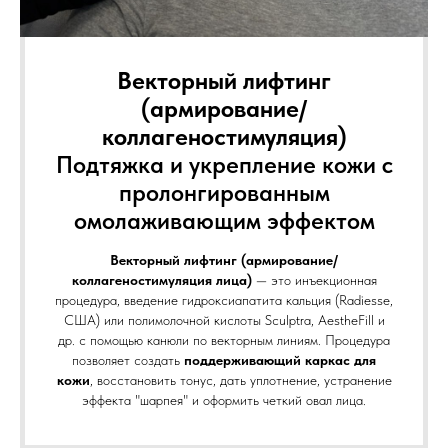
Векторный лифтинг
(армирование/
коллагеностимуляция)
Подтяжка и укрепление кожи с
пролонгированным
омолаживающим эффектом
Векторный лифтинг (армирование/
коллагеностимуляция лица)
— это инъекционная
процедура, введение гидроксиапатита кальция (Radiesse,
США) или полимолочной кислоты Sculptra, AestheFill и
др. с помощью канюли по векторным линиям. Процедура
позволяет создать
поддерживающий каркас для
кожи
, восстановить тонус, дать уплотнение, устранение
эффекта "шарпея" и оформить четкий овал лица.